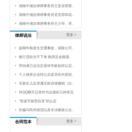
湖南中湘吉律师事务所王亚东荣获..
湖南中湘吉律师事务所党支部和花..
湖南中湘吉律师事务所王少华、宋..
更多 >
律师说法
超期年检发生交通事故，保险公司..
银行贷款办不下来 购房定金能退..
劳动者已达法定退休年龄如何认定..
个人独资企业转让后是否应对原担..
非新生儿近亲属无权诉请撤销《出..
对QQ聊天记录作为证据的几种意见
“形迹可疑型自首”的认定
诈骗与民间借贷以及非法吸收公众..
更多 >
合同范本