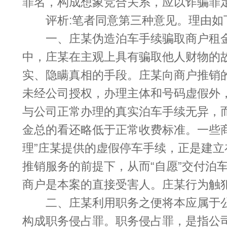
罪名，构成想象竞合关系，应以诈骗罪
评析:笔者同意第三种意见。理由如下
一、庄某伪造泊车手续骗取商户租金
中，庄某在主观上具有骗取他人财物的
实、隐瞒真相的手段。庄某向商户推销
未经公司授权，办理主体和号码虚假外
与公司正常办理的真实泊车手续无异，
金总的看还略低于正常收费标准。一些
理”庄某提供的虚假停车手续，正是建
推销服务的前提下，从而“自愿”交付泊车
商户是本案的直接受害人。庄某行为触
二、庄某利用职务之便将本应属于公
构成职务侵占罪。职务侵占罪，是指公