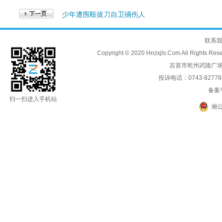
少年遭围殴拔刀自卫捅伤人
联系
Copyright © 2020 Hnzxjls.Com All
吉首市乾州武陵广场
投诉电话：0743-8277888
备案
扫一扫进入手机站
湘公