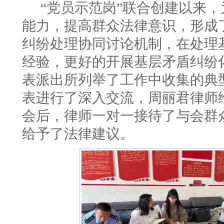
“党员示范岗”联合创建以来
能力，提高群众法律意识，形成
纠纷处理协同讨论机制，在处理
经验，
更好的开展基层矛盾纠纷
表派出所列举了工作中
收集
的典
表进行了深入交流，周丽君律师
会
后
，律师一对一接待了与会群
给予
了法律建议。