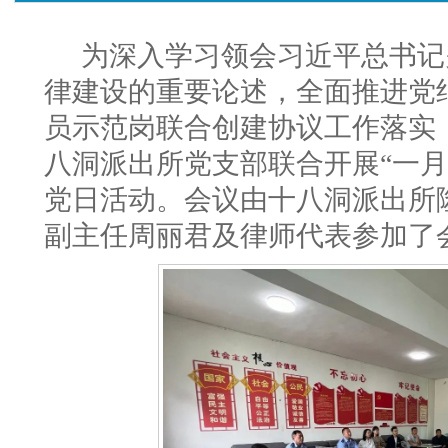
为深入学习领会习近平总书记
律建设的重要论述，全面推进党
员示范岗联合创建协议工作落实
八洞派出所党支部联合开展
“一
党日活动。会议由十八洞派出所
副主任周丽君及律师代表参加了