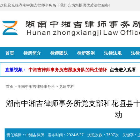
欢迎您光临湖南中湘吉律师事务所！我们会为您提供优质法律服务!
首页
律所简介
律师团队
律所案例
法律法规
法律
直播视频：
中湘吉律师事务所志愿服务队的民生情怀
点击进入观看
首页
>
湖南中湘吉律师事务所
>
党建专栏
湖南中湘吉律师事务所党支部和花垣县
动
责任编辑：中湘吉律所 发布时间：2024/6/27 浏览次数：7697次
关键字：