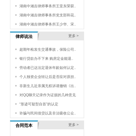
湖南中湘吉律师事务所王亚东荣获..
湖南中湘吉律师事务所党支部和花..
湖南中湘吉律师事务所王少华、宋..
更多 >
律师说法
超期年检发生交通事故，保险公司..
银行贷款办不下来 购房定金能退..
劳动者已达法定退休年龄如何认定..
个人独资企业转让后是否应对原担..
非新生儿近亲属无权诉请撤销《出..
对QQ聊天记录作为证据的几种意见
“形迹可疑型自首”的认定
诈骗与民间借贷以及非法吸收公众..
更多 >
合同范本